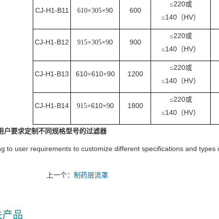
220
≤
或
CJ-H1-B11
0
600
610×305×9
140
HV
≤
（
）
220
≤
或
CJ-H1-B12
0
900
915×305×9
140
HV
≤
（
）
220
≤
或
CJ-H1-B13
610
610
90
1200
×
×
140
HV
≤
（
）
220
≤
或
CJ-H1-B14
610
0
1800
915×
×9
140
HV
≤
（
）
据用户要求定制不同规格型号的过滤器
g to user requirements to customize different specifications and types of
上一个：
制药层流罩
关产品