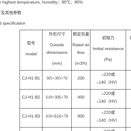
e highest temperature, humidity：80℃、80%
寸及其他参数
 specification
外形尺寸
额定风量
初阻力
型号
Outside
Rated air
Imitial resistance
dimensions
flow
model
(Pa)
(mm)
(m3/h)
220
≤
或
CJ-H1-B1
0
200
305×305×7
140
HV
≤
（
）
220
≤
或
CJ-H1-B2
05
0
400
610×3
×7
140
HV
≤
（
）
220
≤
或
CJ-H1-B3
610
0
900
610×
×7
140
HV
≤
（
）