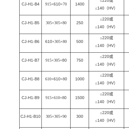
220
≤
或
CJ-H1-B4
610
1400
915×
×70
140
HV
≤
（
）
220
≤
或
CJ-H1-B5
250
305×305×80
140
HV
≤
（
）
220
≤
或
CJ-H1-B6
610
500
×305×80
140
HV
≤
（
）
220
≤
或
CJ-H1-B7
80
750
915×305×
140
HV
≤
（
）
220
≤
或
CJ-H1-B8
610
0
1000
610×
×8
140
HV
≤
（
）
220
≤
或
CJ-H1-B9
0
1500
915×610×8
140
HV
≤
（
）
220
≤
或
CJ-H1-B10
300
305×305×90
140
HV
≤
（
）