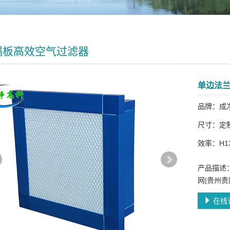
隔板高效空气过滤器
单边法
品牌：成
尺寸：定
效率：H13-
产品描述
网|贵州贵
在线