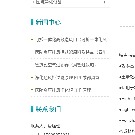
+
医院净化设备
新闻中心
可拆一体化高效送风口（可拆一体化风
医院负压排风柜过滤原料及特点（四川
特点Feat
管道式空气过滤器（风管过滤箱 /
●效率高
●重量轻
净化通风柜过滤原理 四川成都风管
●适用
医院负压排风净化柜 工作原理
●High ef
联系我们
●Light w
●For pha
联系人：詹经理
构成材