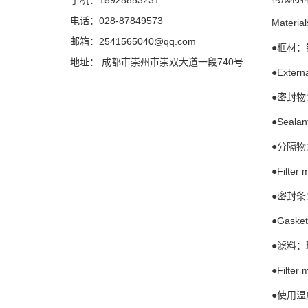
手机：15928853231
电话：028-87849573
Material
邮箱：2541565040@qq.com
●框材：
地址： 成都市崇州市崇双大道一段740号
●Extern
●密封物
●Sealan
●分隔物
●Filter
●密封
●Gasket
●滤料：
●Filter 
●使用温