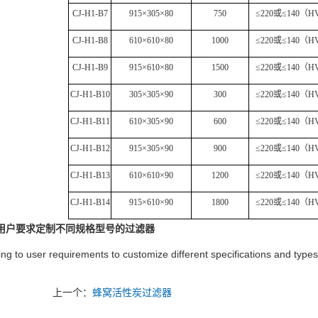
CJ-H1-B7
915×305×
80
750
≤
220
或≤
140
（
H
CJ-H1-B8
610×
610
×8
0
1000
≤
220
或≤
140
（
H
CJ-H1-B9
915×610×8
0
1500
≤
220
或≤
140
（
H
CJ-H1-B10
305×305×90
300
≤
220
或≤
140
（
H
CJ-H1-B11
610×305×9
0
600
≤
220
或≤
140
（
H
CJ-H1-B12
915×305×9
0
900
≤
220
或≤
140
（
H
CJ-H1-B13
610
×
610
×
90
1200
≤
220
或≤
140
（
H
CJ-H1-B14
915×
610
×9
0
1800
≤
220
或≤
140
（
H
据用户要求定制不同规格型号的过滤器
ng to user requirements to customize different specifications and types o
上一个：
蜂窝活性炭过滤器