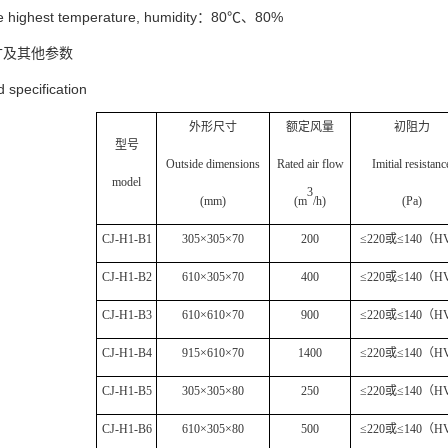
e highest temperature, humidity：80℃、80%
寸及其他参数
 specification
外形尺寸
额定风量
初阻力
型号
Outside dimensions
Rated air flow
Imitial resistanc
model
3
(mm)
(m
/h)
(Pa)
CJ-H1-B1
305×305×7
0
200
≤
220
或≤
140
（
H
CJ-H1-B2
610×3
05
×7
0
400
≤
220
或≤
140
（
H
CJ-H1-B3
610×
610
×7
0
900
≤
220
或≤
140
（
H
CJ-H1-B4
915×
610
×70
1400
≤
220
或≤
140
（
H
CJ-H1-B5
305×305×80
250
≤
220
或≤
140
（
H
CJ-H1-B6
610
×305×80
500
≤
220
或≤
140
（
H