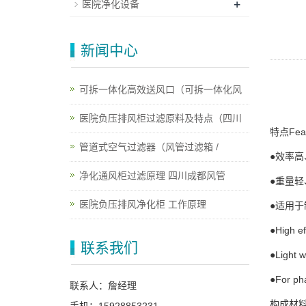
+
医院净化设备
新闻中心
可拆一体化高效送风口（可拆一体化风
医院负压排风柜过滤原料及特点（四川
特点Feat
管道式空气过滤器（风管过滤箱 /
●效率高
净化通风柜过滤原理 四川成都风管
●重量轻
医院负压排风净化柜 工作原理
●适用
●High ef
联系我们
●Light w
●For pha
联系人：詹经理
构成材