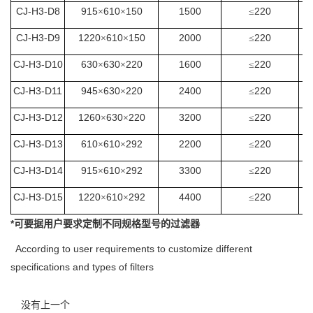
CJ-H3-D8
915
610
150
1500
220
×
×
≤
CJ-H3-D9
1220
610
150
2000
220
×
×
≤
CJ-H3-D10
630
630
220
1600
220
×
×
≤
CJ-H3-D11
945
630
220
2400
220
×
×
≤
CJ-H3-D12
1260
630
220
3200
220
×
×
≤
CJ-H3-D13
610
610
292
2200
220
×
×
≤
CJ-H3-D14
915
610
292
3300
220
×
×
≤
CJ-H3-D15
1220
610
292
4400
220
×
×
≤
*
可要据用户要求定制不同规格型号的过滤器
According to user requirements to customize different
specifications and types of filters
没有上一个