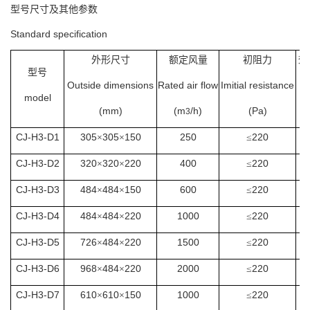
型号尺寸及其他参数
Standard specification
外形尺寸
额定风量
初阻力
效
型号
Outside dimensions
Rated air flow
Imitial resistance
model
(mm)
(m
/h)
(Pa)
3
CJ-H3-D1
305
305
150
250
220
×
×
≤
CJ-H3-D2
320
320
220
400
220
×
×
≤
CJ-H3-D3
484
484
150
600
220
×
×
≤
CJ-H3-D4
484
484
220
1000
220
×
×
≤
CJ-H3-D5
726
484
220
1500
220
×
×
≤
CJ-H3-D6
968
484
220
2000
220
×
×
≤
CJ-H3-D7
610
610
150
1000
220
×
×
≤