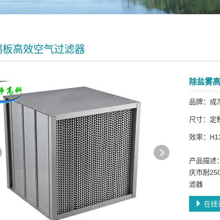
隔板高效空气过滤器
除盐雾
品牌：成
尺寸：定
效率：H13-
产品描述
庆市耐25
滤器
在线