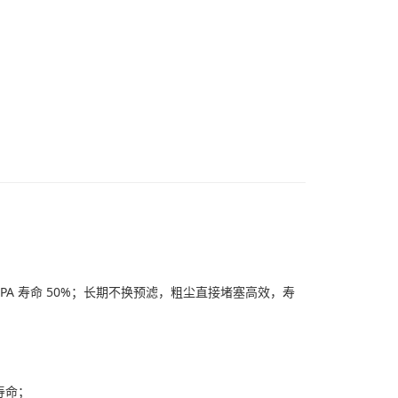
HEPA 寿命 50%；长期不换预滤，粗尘直接堵塞高效，寿
寿命；