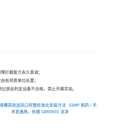
物理拦截能力永久衰减；
交由有资质单位处置；
检测记录会判定设备不合格，禁止开展实验。
液槽高效送风口完整标准化安装方法（GMP 制药 / 手
术室通用，依据 GB50591 洁净