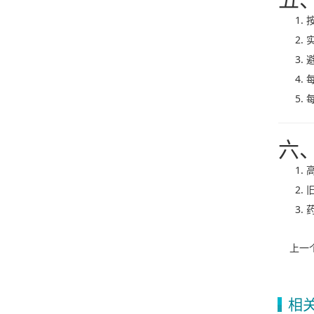
六
上一
相