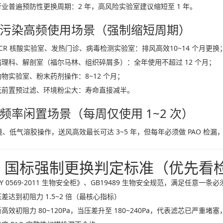
行业普遍预防性更换周期：
2 年
，高风险实验室建议缩短至 1 年。
 高污染高频使用场景（强制缩短周期）
PCR 核酸实验室、发热门诊、病毒检测实验室：排风高效
10~14 个月
更换
病理科、解剖室（福尔马林、组织碎屑多）：全年使用不超过 12 个月；
动物实验室、粉末药剂操作：8~12 个月；
无前置预过滤、环境粉尘大：寿命直接减半。
 低频率闲置场景（每周仅使用 1~2 次）
、低气溶胶操作，送风高效最长可达 3~5 年，但
每年必须做 PAO 检漏
、国标强制更换判定标准（优先看
Y 0569-2011 生物安全柜》、GB19489 生物安全规范，满足任意
压差达到初阻力 1.5~2 倍（最核心指标）
新高效初阻力 80~120Pa，当压差升至 180~240Pa，代表滤芯已严