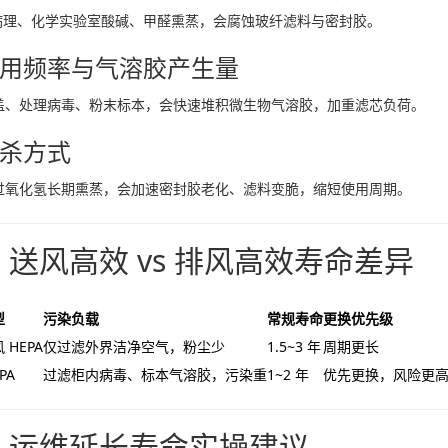
病理、化学实验室酸碱、甲醛熏蒸，会腐蚀玻纤滤料与密封胶。
 使用频率与气溶胶产生量
盖、处理病毒、粉末标本，会快速堆积微生物气溶胶，加重滤芯负荷。
 消杀方式
过氧化氢长期熏蒸，会加速密封胶老化、滤料变脆，缩短使用周期。
、送风高效 vs 排风高效寿命差异
型
污染负载
常规寿命
更换优先级
 HEPA
仅过滤外界洁净空气，粉尘少
1.5~3 年
周期更长
PA
过滤柜内病毒、标本气溶胶，污染重
1~2 年
优先更换，风险更
、运维延长寿命实操建议