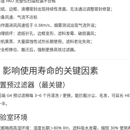
年度 PAO 完整性扫描检漏不合格
滤纸、边框、液槽密封出现持续性泄漏，无法通过调整密封修复；
设备风速、气流不达标
操作面进风风速低于 0.38m/s，烟雾测试出现气流外溢；
物理损坏：滤纸针孔、边框变形、滤料发霉、破损漏风；
整机熏蒸、大量腐蚀性试剂长期使用，滤料老化失效；
安全柜移位、搬迁后，强制更换高效过滤器。
、影响使用寿命的关键因素
 前置预过滤器（最关键）
端 G4 预过滤棉每 3~6 个月清洗 / 更换，能拦截沙尘、毛发，可延长 
一半。
 实验室环境
成都梅雨高湿环境：湿度长期＞80% RH，滤料吸水发霉，缩短 30% 使用