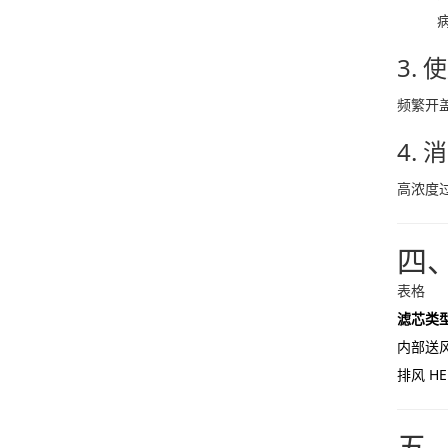
3.
频繁开
4.
高浓度
四
表格
滤芯类
内部送风
排风 HE
五