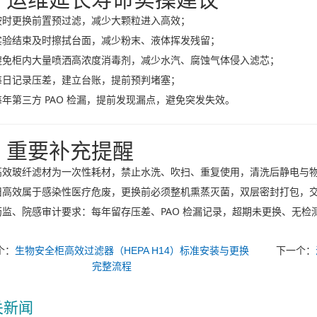
按时更换前置预过滤，减少大颗粒进入高效；
实验结束及时擦拭台面，减少粉末、液体挥发残留；
避免柜内大量喷洒高浓度消毒剂，减少水汽、腐蚀气体侵入滤芯；
每日记录压差，建立台账，提前预判堵塞；
每年第三方 PAO 检漏，提前发现漏点，避免突发失效。
、重要补充提醒
高效玻纤滤材为
一次性耗材，禁止水洗、吹扫、重复使用
，清洗后静电与
旧高效属于
感染性医疗危废
，更换前必须整机熏蒸灭菌，双层密封打包，
药监、院感审计要求：每年留存压差、PAO 检漏记录，超期未更换、无
个：
生物安全柜高效过滤器（HEPA H14）标准安装与更换
下一个：
完整流程
关新闻