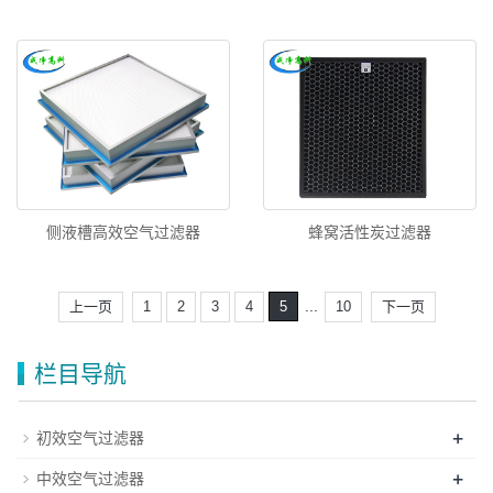
侧液槽高效空气过滤器
蜂窝活性炭过滤器
...
上一页
1
2
3
4
5
10
下一页
栏目导航
+
初效空气过滤器
+
中效空气过滤器