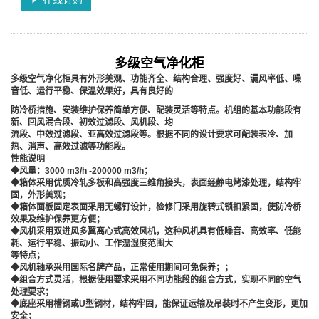
多级空气净化柜
多级空气净化柜具有外形美观、功能齐全、结构合理、强度好、漏风率低、噪
音低、运行平稳、保温效果好，具有良好的
防冷桥措施、安装维护保养简单方便、配装灵活等特点。机组的基本功能段有
新、回风混合段、初效过滤段、风机段、均
流段、中效过滤段、亚高效过滤段等。根据不同的设计要求可配装表冷、加
热、消声、高效过滤等功能段。
性能说明
◆风量：3000 m3/h -200000 m3/h；
◆箱体采用优质冷轧多板和高强度三维角接头，表面经静电烤漆处理，结构牢
固，外形美观；
◆箱体面板固定表面采用无螺钉设计，检修门采用旋转式锁扣紧固，使防冷桥
效果及维护保养更方便；
◆风机采用双进风多翼离心式高效风机，这种风机具有低噪音、高效率、低能
耗、运行平稳、振动小、工作温湿度范围大
等特点；
◆风机轴承采用国际名牌产品，正常使用期间可免保养；；
◆组合方式灵活，根据使用要求采用不同功能段的组合方式，实现不同的空气
处理要求；
◆底座采用槽钢或U型钢材，结构牢固，能保证运输及吊装时不产生变形，更加
安全；