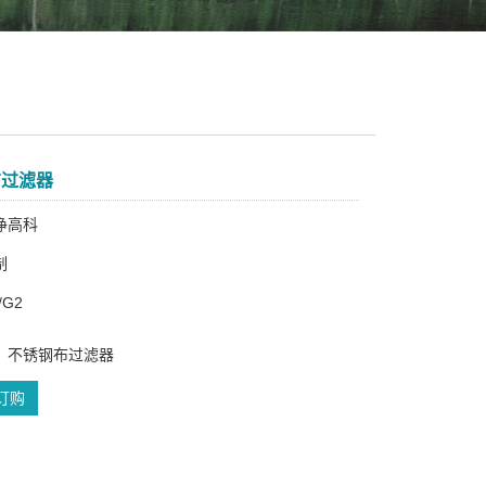
布过滤器
净高科
制
/G2
：不锈钢布过滤器
订购