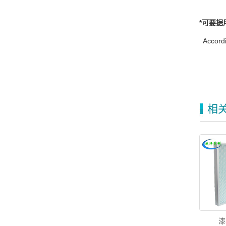
*
可要据
Accordi
相
漆