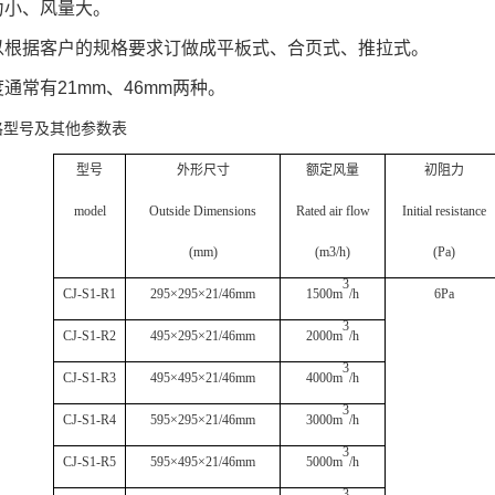
力小、风量大。
以根据客户的规格要求订做成平板式、合页式、推拉式。
度通常有
21mm
、
46mm
两种。
格型号及其他参数表
型号
外形尺寸
额定风量
初阻力
model
Outside Dimensions
Rated air flow
Initial resistance
(mm)
(m3/h)
(Pa)
3
CJ-S1-R1
295
×
295
×
21/46mm
1500m
/h
6Pa
3
CJ-S1-R2
495
×
295
×
21/46mm
2000m
/h
3
CJ-S1-R3
495
×
495
×
21/46mm
4000m
/h
3
CJ-S1-R4
595
×
295
×
21/46mm
3000m
/h
3
CJ-S1-R5
595
×
495
×
21/46mm
5000m
/h
3