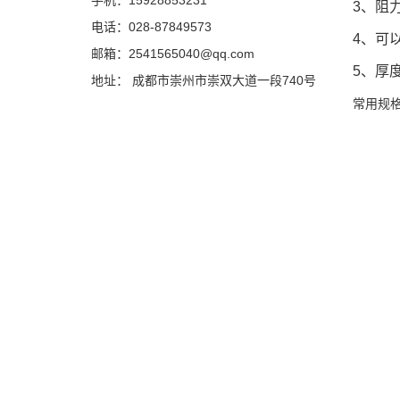
手机：15928853231
3
、阻
电话：028-87849573
4
、可
邮箱：2541565040@qq.com
5
、厚
地址： 成都市崇州市崇双大道一段740号
常用规