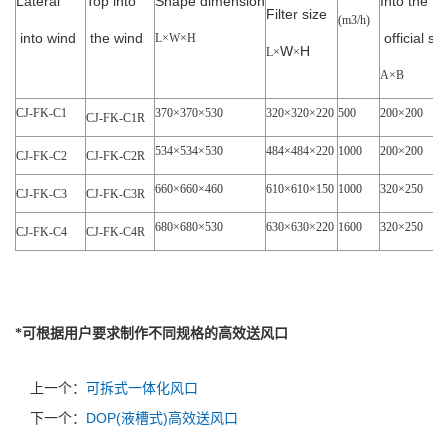
Lateral
Top into
Shape dimension
Into the
Filter size
(m3/h)
into wind
the wind
official siz
L×
W
×
H
W
H
L×
×
A×
B
CJ-FK-C1
370×
370
×
530
320×
320
×
220
500
200×
200
CJ-FK-C1R
534×
534
×
530
484×
484
×
220
1000
200×
200
CJ-FK-C2
CJ-FK-C2R
660×
660
×
460
610×
610
×
150
1000
320×
250
CJ-FK-C3
CJ-FK-C3R
680×
680
×
530
630×
630
×
220
1600
320×
250
CJ-FK-C4
CJ-FK-C4R
*
可根据用户要求制作不同规格的高效送风口
上一个：
可拆式一体化风口
下一个：
DOP(液槽式)高效送风口